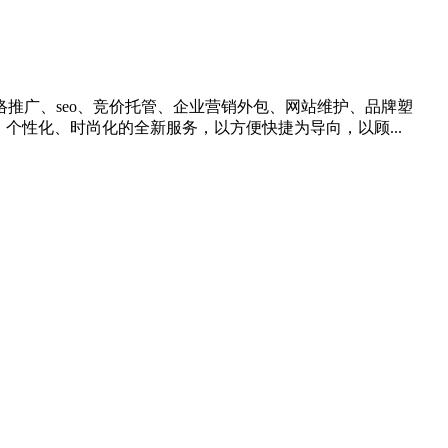
推广、seo、竞价托管、企业营销外包、网站维护、品牌塑
个性化、时尚化的全新服务，以方便快捷为导向，以顾...