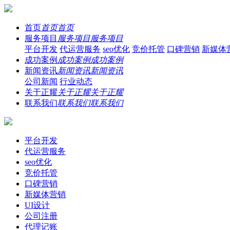
首页
首页
首页
服务项目
服务项目
服务项目
平台开发
代运营服务
seo优化
竞价托管
口碑营销
新媒体
成功案例
成功案例
成功案例
新闻资讯
新闻资讯
新闻资讯
公司新闻
行业动态
关于正耀
关于正耀
关于正耀
联系我们
联系我们
联系我们
平台开发
代运营服务
seo优化
竞价托管
口碑营销
新媒体营销
UI设计
公司注册
代理记账