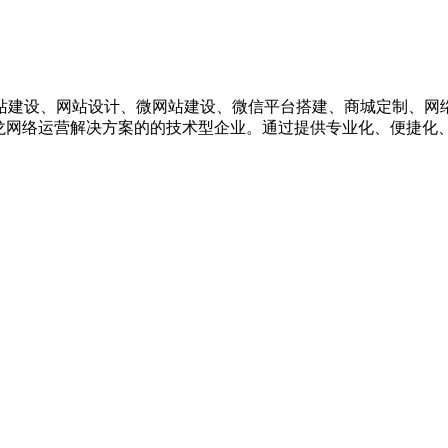
建设、网站设计、微网站建设、微信平台搭建、商城定制、网络
龙网络运营解决方案的的技术型企业。通过提供专业化、便捷化、